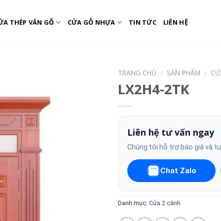
ỬA THÉP VÂN GỖ
CỬA GỖ NHỰA
TIN TỨC
LIÊN HỆ
TRANG CHỦ
SẢN PHẨM
CỬ
/
/
LX2H4-2TK
Liên hệ tư vấn ngay
Chúng tôi hỗ trợ báo giá và t
Chat Zalo
Danh mục:
Cửa 2 cánh