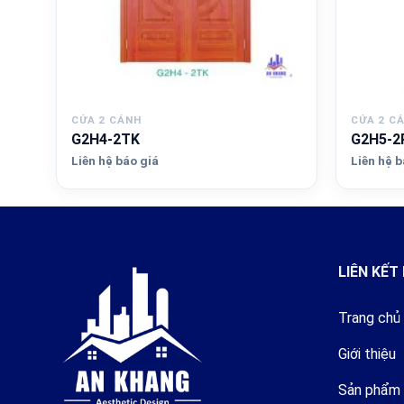
CỬA 2 CÁNH
CỬA 2 C
G2H4-2TK
G2H5-2
Liên hệ báo giá
Liên hệ b
LIÊN KẾT
Trang chủ
Giới thiệu
Sản phẩm