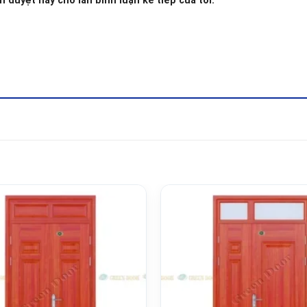
h duyệt này cho lần bình luận kế tiếp của tôi.