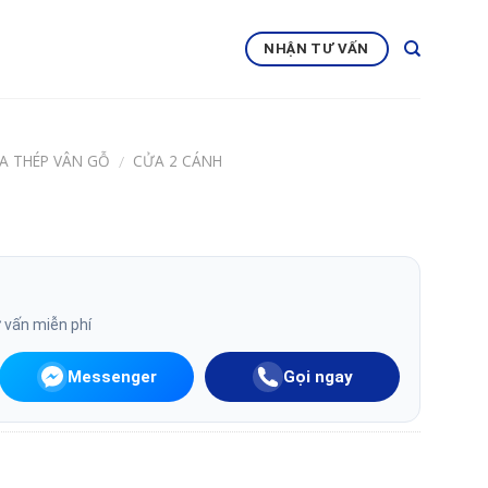
NHẬN TƯ VẤN
A THÉP VÂN GỖ
CỬA 2 CÁNH
/
ư vấn miễn phí
Messenger
Gọi ngay