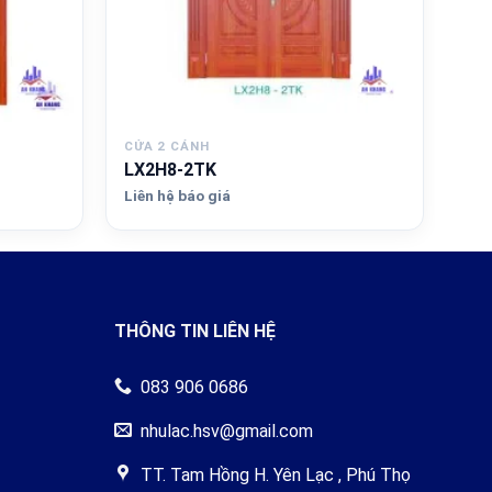
CỬA 2 CÁNH
LX2H8-2TK
Liên hệ báo giá
THÔNG TIN LIÊN HỆ
083 906 0686
nhulac.hsv@gmail.com
TT. Tam Hồng H. Yên Lạc , Phú Thọ