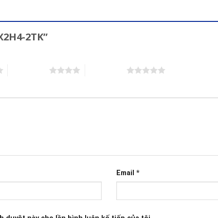
LX2H4-2TK”
4 trên 5 sao
5 trên 5 sao
Email
*