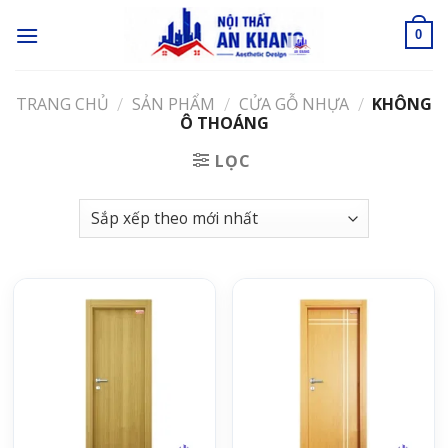
Skip
to
0
content
TRANG CHỦ
SẢN PHẨM
CỬA GỖ NHỰA
KHÔNG
/
/
/
Ô THOÁNG
LỌC