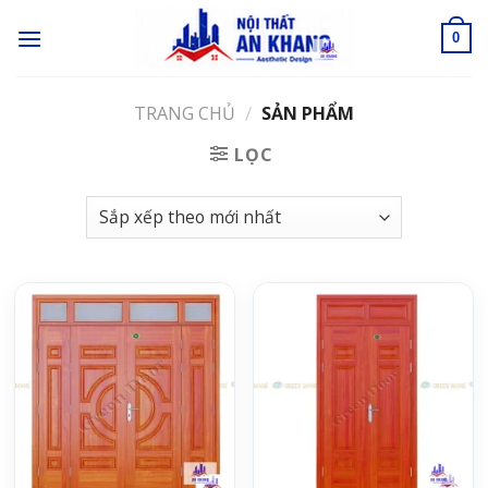
Skip
to
0
content
TRANG CHỦ
SẢN PHẨM
/
LỌC