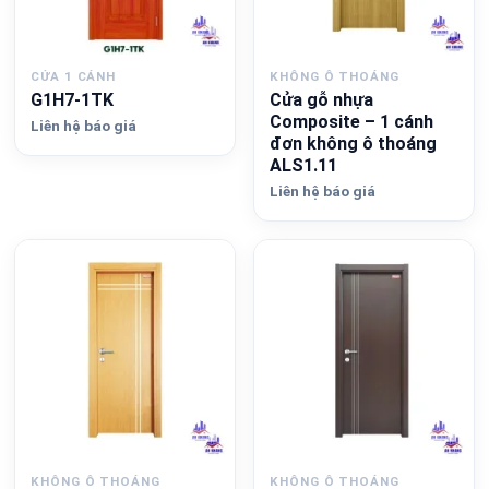
CỬA 1 CÁNH
KHÔNG Ô THOÁNG
G1H7-1TK
Cửa gỗ nhựa
Composite – 1 cánh
Liên hệ báo giá
đơn không ô thoáng
ALS1.11
Liên hệ báo giá
KHÔNG Ô THOÁNG
KHÔNG Ô THOÁNG