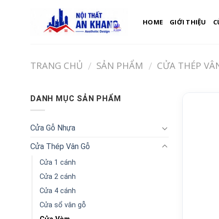
Skip
to
HOME
GIỚI THIỆU
C
content
TRANG CHỦ
SẢN PHẨM
CỬA THÉP VÂ
/
/
DANH MỤC SẢN PHẨM
Cửa Gỗ Nhựa
Cửa Thép Vân Gỗ
Cửa 1 cánh
Cửa 2 cánh
Cửa 4 cánh
Cửa sổ vân gỗ