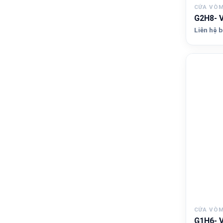
CỬA VÒ
G2H8- 
Liên hệ b
CỬA VÒ
G1H6- 