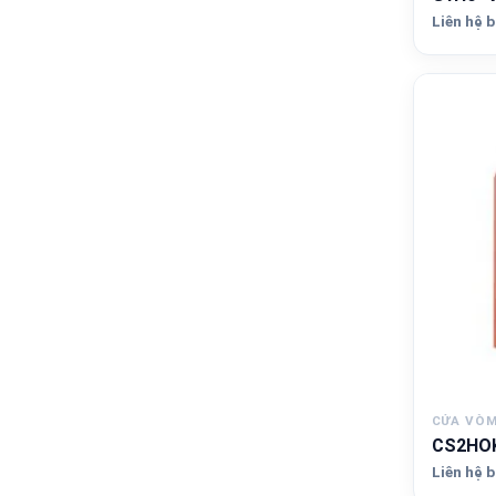
Liên hệ b
CỬA VÒ
CS2HOK
Liên hệ b