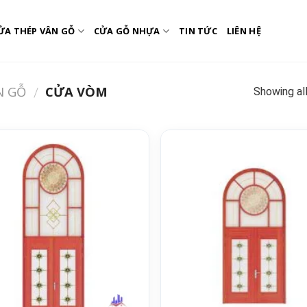
ỬA THÉP VÂN GỖ
CỬA GỖ NHỰA
TIN TỨC
LIÊN HỆ
N GỖ
CỬA VÒM
Showing all
/