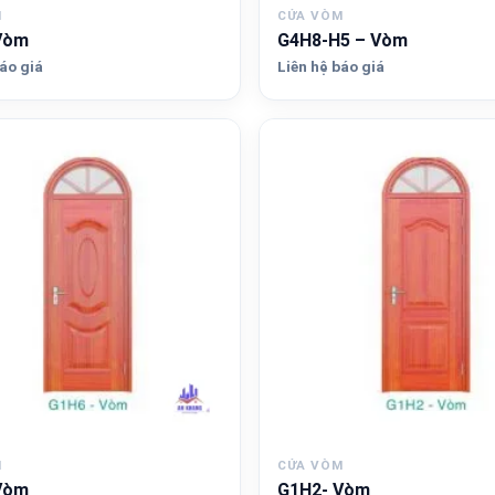
M
CỬA VÒM
Vòm
G4H8-H5 – Vòm
áo giá
Liên hệ báo giá
M
CỬA VÒM
Vòm
G1H2- Vòm