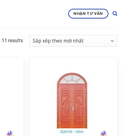
NHẬN TƯ VẤN
 11 results