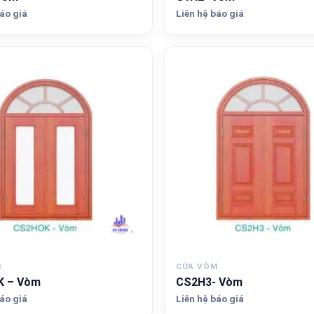
áo giá
Liên hệ báo giá
M
CỬA VÒM
 – Vòm
CS2H3- Vòm
áo giá
Liên hệ báo giá