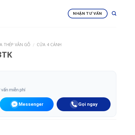
NHẬN TƯ VẤN
A THÉP VÂN GỖ
CỬA 4 CÁNH
/
3TK
ư vấn miễn phí
Messenger
Gọi ngay