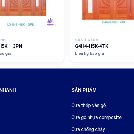
ÁNH
CỬA 4 CÁNH
H5K – 3PN
G4H4-H5K-4TK
áo giá
Liên hệ báo giá
 NHANH
SẢN PHẨM
Cửa thép vân gỗ
Cửa gỗ nhựa composite
Cửa chống cháy