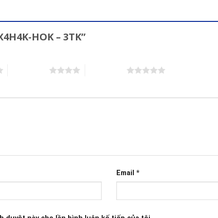
LX4H4K-HOK – 3TK”
4 trên 5 sao
5 trên 5 sao
Email
*