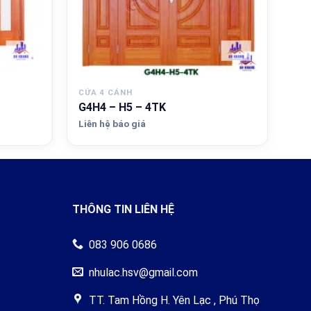
CỬA 4 CÁNH
G4H4 – H5 – 4TK
Liên hệ báo giá
THÔNG TIN LIÊN HỆ
083 906 0686
nhulac.hsv@gmail.com
TT. Tam Hồng H. Yên Lạc , Phú Thọ