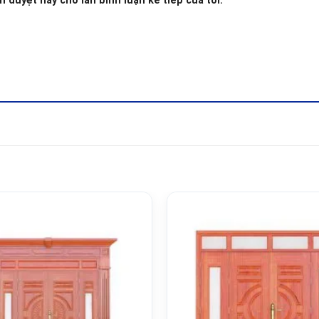
h duyệt này cho lần bình luận kế tiếp của tôi.