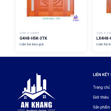
CỬA 4 CÁNH
CỬA 4 C
G4H8-H5K-3TK
LX4H8-
Liên hệ báo giá
Liên hệ b
LIÊN KẾT
Trang chủ
Giới thiệu
Sản phẩm