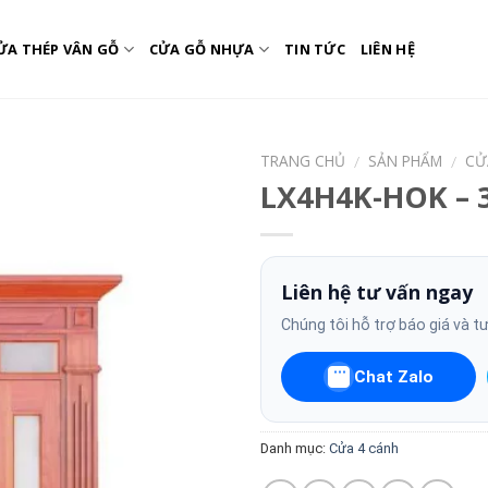
ỬA THÉP VÂN GỖ
CỬA GỖ NHỰA
TIN TỨC
LIÊN HỆ
TRANG CHỦ
SẢN PHẨM
CỬ
/
/
LX4H4K-HOK – 
Liên hệ tư vấn ngay
Chúng tôi hỗ trợ báo giá và t
Chat Zalo
Danh mục:
Cửa 4 cánh